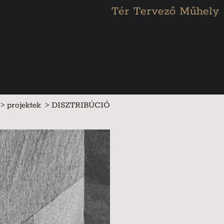
Főoldal
Tér Tervező Műhely
projektek
DISZTRIBÚCIÓ