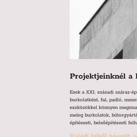
Projektjeinknél a
Ezek a XXI. századi száraz-ép
burkolatként, fal, padló, men
eszközökkel könnyen megmunkál
meleg burkolatok, bútorgyárt
építészeti, belsőépítészeti fe
Valódi kőből készült, 