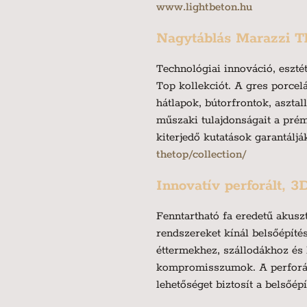
www.lightbeton.hu
Nagytáblás Marazzi Th
Technológiai innováció, eszté
Top kollekciót. A gres porcel
hátlapok, bútorfrontok, aszt
műszaki tulajdonságait a pré
kiterjedő kutatások garantálj
thetop/collection/
Innovatív perforált, 3
Fenntartható fa eredetű akus
rendszereket kínál belsőépíté
éttermekhez, szállodákhoz és
kompromisszumok. A perforált
lehetőséget biztosít a belsőé