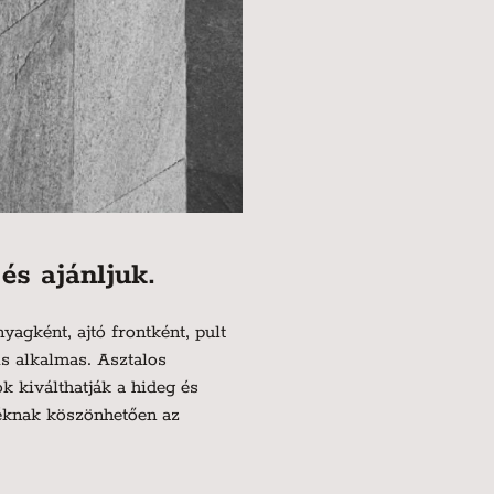
és ajánljuk.
agként, ajtó frontként, pult
is alkalmas. Asztalos
 kiválthatják a hideg és
téknak köszönhetően az