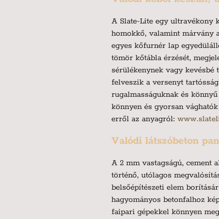
A Slate-Lite egy ultravékony
homokkő, valamint márvány a
egyes kőfurnér lap egyedülál
tömör kőtábla érzését, megjel
sérülékenynek vagy kevésbé ta
felveszik a versenyt tartóssá
rugalmasságuknak és könnyű s
könnyen és gyorsan vághatók e
erről az anyagról:
www.slatel
Valódi látszóbeton pan
A 2 mm vastagságú, cement al
történő, utólagos megvalósítá
belsőépítészeti elem borításá
hagyományos betonfalhoz képe
faipari gépekkel könnyen meg