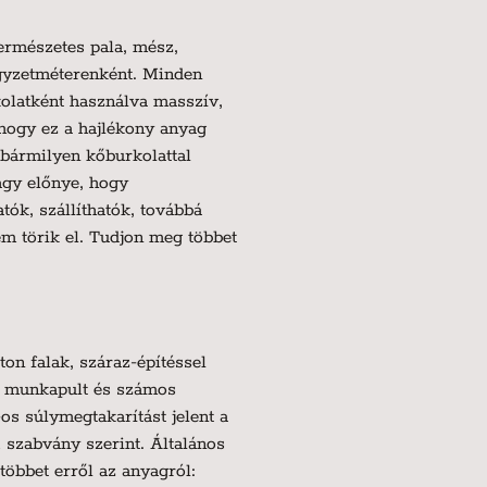
ermészetes pala, mész,
gyzetméterenként. Minden
kolatként használva masszív,
 hogy ez a hajlékony anyag
 bármilyen kőburkolattal
nagy előnye, hogy
k, szállíthatók, továbbá
m törik el. Tudjon meg többet
on falak, száraz-építéssel
t, munkapult és számos
s súlymegtakarítást jelent a
szabvány szerint. Általános
öbbet erről az anyagról: