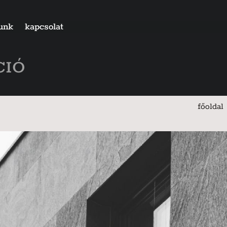
unk
kapcsolat
CIÓ
főoldal