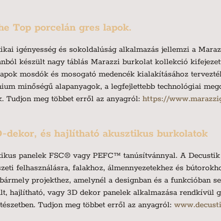
e Top porcelán gres lapok.
tikai igényesség és sokoldalúság alkalmazás jellemzi a Maraz
ánból készült nagy táblás Marazzi burkolat kollekció kifejez
allapok mosdók és mosogató medencék kialakításához tervezt
mium minőségű alapanyagok, a legfejlettebb technológiai meg
ák. Tudjon meg többet erről az anyagról:
https://www.marazzi
D-dekor, és hajlítható akusztikus burkolatok
ztikus panelek FSC® vagy PEFC™ tanúsítvánnyal. A Decustik 
szeti felhasználásra, falakhoz, álmennyezetekhez és bútorokh
 bármely projekthez, amelynél a designban és a funkcióban s
, hajlítható, vagy 3D dekor panelek alkalmazása rendkívül g
pítészetben. Tudjon meg többet erről az anyagról:
www.decust