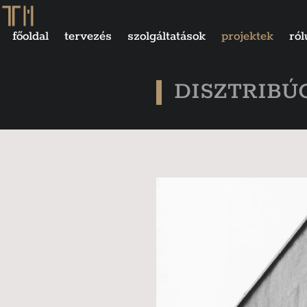
főoldal
tervezés
szolgáltatások
projektek
ról
DISZTRIBÚ