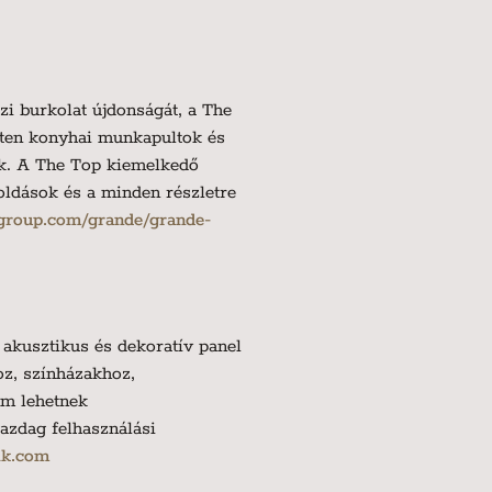
zi burkolat újdonságát, a The
etten konyhai munkapultok és
ék. A The Top kiemelkedő
oldások és a minden részletre
group.com/grande/grande-
akusztikus és dekoratív panel
oz, színházakhoz,
em lehetnek
azdag felhasználási
ik.com