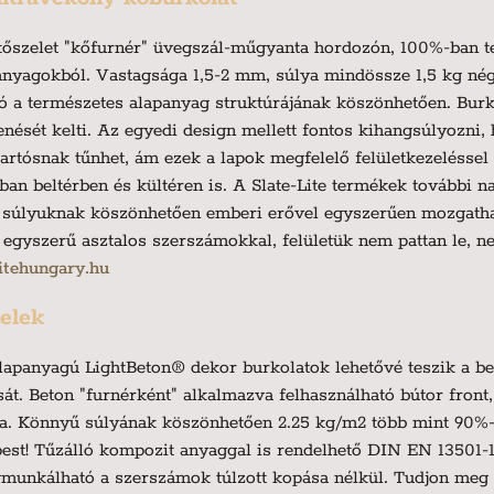
 kőszelet "kőfurnér" üvegszál-műgyanta hordozón, 100%-ban t
nyagokból. Vastagsága 1,5-2 mm, súlya mindössze 1,5 kg né
ló a természetes alapanyag struktúrájának köszönhetően. Bur
enését kelti. Az egyedi design mellett fontos kihangsúlyozni,
rtósnak tűnhet, ám ezek a lapok megfelelő felületkezeléssel
gban beltérben és kültéren is. A Slate-Lite termékek további 
úlyuknak köszönhetően emberi erővel egyszerűen mozgatható
gyszerű asztalos szerszámokkal, felületük nem pattan le, ne
itehungary.hu
elek
apanyagú LightBeton® dekor burkolatok lehetővé teszik a bet
sát. Beton "furnérként" alkalmazva felhasználható bútor fron
ra. Könnyű súlyának köszönhetően 2.25 kg/m2 több mint 90%-o
st! Tűzálló kompozit anyaggal is rendelhető DIN EN 13501-1 
munkálható a szerszámok túlzott kopása nélkül. Tudjon meg t