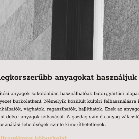
 legkorszerűbb anyagokat használjuk 
ítési anyagok sokoldalúan használhatóak bútorgyártási alapany
nyezet burkolatként. Némelyik közülük kültéri felhasználásra 
hatók, vághatók, ragaszthatók, hajlíthatók. Ezek az anyagok
ási dekor anyagok sokaságát. A gazdag szín és anyag válasz
lhasználási lehetőségek szinte kimeríthetetlenek.
ultravékony kőburkolat